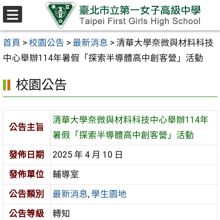
跳至主要內容區
選
單
首頁
>
校園公告
>
最新消息
>
清華大學奈微與材料科技
中心舉辦114年暑假「探索半導體高中創客營」活動
校園公告
清華大學奈微與材料科技中心舉辦114年
公告主旨
暑假「探索半導體高中創客營」活動
發佈日期
2025 年 4 月 10 日
發佈單位
輔導室
公告類別
最新消息
,
學生園地
公告等級
轉知