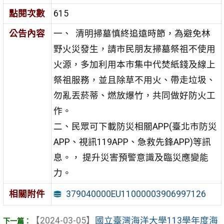
點閱次數
615
公告內容
一、
清明掃墓慎終追遠時節，為避免林
野火災發生，請
市民朋友掃墓祭祖不使用
火源，多加利用本市集中代焚紙錢及線上
祭祖服務，並且除草不用火、帶走
垃圾、
勿亂丟菸蒂、燃放爆竹，共同做好防火工
作。
二、民眾可下載防災相關APP
(臺北市防災
APP、視訊119APP、急救先鋒APP)等訊
息。
， 提升災害預警意識及臨災應變能
力。
379040000EU11000003906997126
相關附件
【2024-03-05】
國立臺灣海洋大學113學年度海