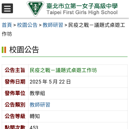
跳至主要內容區
選
單
首頁
>
校園公告
>
教師研習
>
民疫之戰－議題式桌遊工
作坊
校園公告
公告主旨
民疫之戰－議題式桌遊工作坊
發佈日期
2025 年 5 月 22 日
發佈單位
教學組
公告類別
教師研習
公告等級
轉知
點閱次數
453