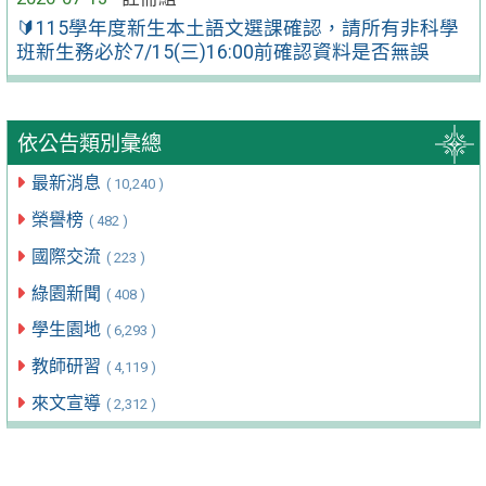
🔰115學年度新生本土語文選課確認，請所有非科學
班新生務必於7/15(三)16:00前確認資料是否無誤
依公告類別彙總
最新消息
( 10,240 )
榮譽榜
( 482 )
國際交流
( 223 )
綠園新聞
( 408 )
學生園地
( 6,293 )
教師研習
( 4,119 )
來文宣導
( 2,312 )