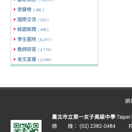
榮譽榜
( 482 )
國際交流
( 223 )
綠園新聞
( 408 )
學生園地
( 6,291 )
教師研習
( 4,118 )
來文宣導
( 2,308 )
網
臺北市立第一女子高級中學
Taipei 
總 機： (02) 2382-0484 校安