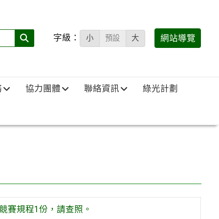
字級：
送出
網站導覽
小
預設
大
搜
尋
(必
務
協力團體
聯絡資訊
綠光計劃
填)：
競賽規程1份，請查照。