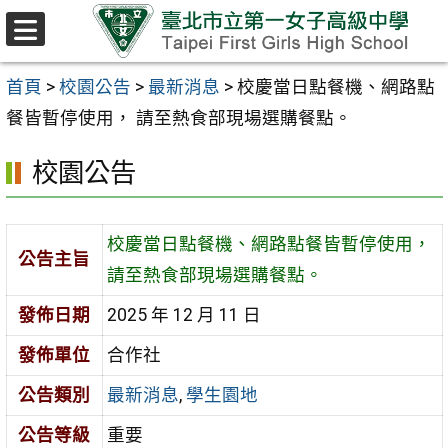
跳至主要內容區
選
單
首頁
>
校園公告
>
最新消息
>
校慶當日點餐機、網路點
餐皆暫停使用， 請至熱食部現場選購餐點。
校園公告
校慶當日點餐機、網路點餐皆暫停使用，
公告主旨
請至熱食部現場選購餐點。
發佈日期
2025 年 12 月 11 日
發佈單位
合作社
公告類別
最新消息
,
學生園地
公告等級
重要