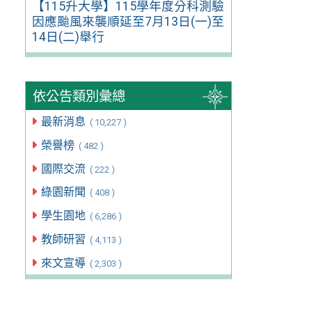
【115升大學】115學年度分科測驗
因應颱風來襲順延至7月13日(一)至
14日(二)舉行
依公告類別彙總
最新消息
( 10,227 )
榮譽榜
( 482 )
國際交流
( 222 )
綠園新聞
( 408 )
學生園地
( 6,286 )
教師研習
( 4,113 )
來文宣導
( 2,303 )