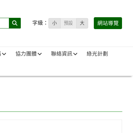
字級：
送出
網站導覽
小
預設
大
搜
尋
(必
務
協力團體
聯絡資訊
綠光計劃
填)：