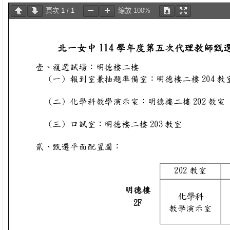
頁次
1
/
1
縮放
100%