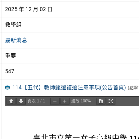
2025 年 12 月 02 日
教學組
最新消息
重要
547
114【五代】教師甄選複選注意事項(公告首頁)
(點擊
頁次
1
/
1
縮放
100%