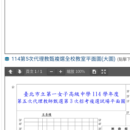
114第5次代理教甄複選全校教室平面圖(大圖)
(點擊
頁次
1
/
1
縮放
100%