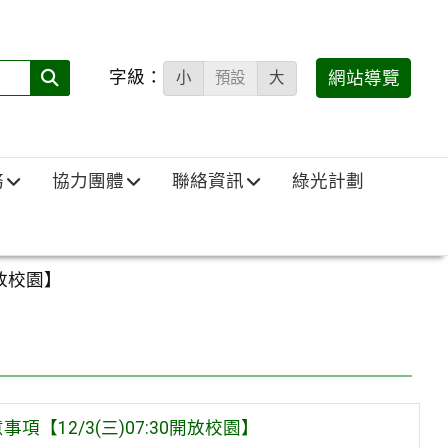
字級：
送出
網站導覽
小
預設
大
搜
尋
(必
務
協力團體
聯絡資訊
綠光計劃
填)：
開放校園】
【12/3(三)07:30開放校園】