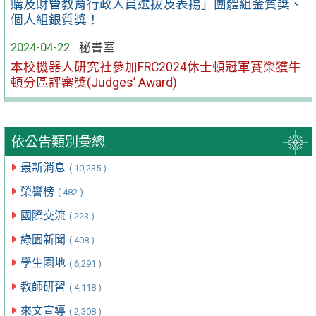
購及財管教育行政人員選拔及表揚」團體組金質獎、
個人組銀質獎！
2024-04-22
秘書室
本校機器人研究社參加FRC2024休士頓冠軍賽榮獲牛
頓分區評審獎(Judges’ Award)
依公告類別彙總
最新消息
( 10,235 )
榮譽榜
( 482 )
國際交流
( 223 )
綠園新聞
( 408 )
學生園地
( 6,291 )
教師研習
( 4,118 )
來文宣導
( 2,308 )