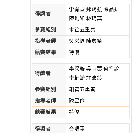
李宥萱 鄭筠薽 陳品妍
得獎者
陳畇如 林琦真
參賽組別
木管五重奏
指導老師
吳采錞 陳奐希
競賽結果
特優
李采璇 吳宜蓁 何宥誼
得獎者
李軒毓 許沛鈴
參賽組別
銅管五重奏
指導老師
陳昱伶
競賽結果
特優
得獎者
合唱團