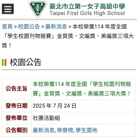
跳至主要內容區
選
單
首頁
>
校園公告
>
最新消息
>
本校榮獲114 年度全國
「學生校園刊物競賽」金質獎、文編獎、美編獎三項大
獎！
校園公告
本校榮獲114 年度全國「學生校園刊物競
公告主旨
賽」金質獎、文編獎、美編獎三項大獎！
發佈日期
2025 年 7 月 24 日
發佈單位
社團活動組
公告類別
最新消息
,
榮譽榜
,
學生園地