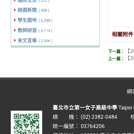
國際交流
( 222 )
綠園新聞
( 408 )
學生園地
( 6,288 )
教師研習
( 4,114 )
相關附件
來文宣導
( 2,306 )
【2
【2
網
臺北市立第一女子高級中學
Taipei 
總 機： (02) 2382-0484 校安
統一編號： 03764206