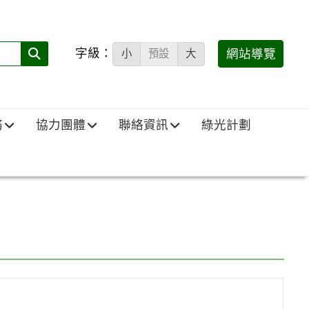
字級：
送出
網站導覽
小
預設
大
搜
尋
(必
務
協力團體
聯絡資訊
綠光計劃
填)：