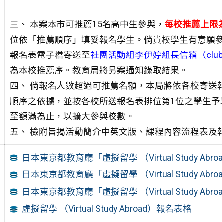
三、 本案本市可推薦15名高中生參與，
每校推薦上限
位依「推薦順序」
填妥報名學生。倘貴校學生有意願
報名表電子檔寄送至
社團活動組李伊婷組長
信箱（clubac
為本校推薦序。教育
局將另案通知錄取結果。
四、 倘報名人數超過可推薦名額，本局將依各校寄送
順序之依據，並
按各校所送報名表排位第1位之學生予
至額滿為止，以擴大參與校
數。
五、 檢附旨揭活動簡介中英文版、課程內容流程表及
日本東京都教育廳「虛擬留學 （Virtual Study Ab
日本東京都教育廳「虛擬留學 （Virtual Study Ab
日本東京都教育廳「虛擬留學 （Virtual Study Ab
虛擬留學 （Virtual Study Abroad）報名表格