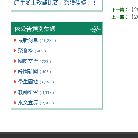
師生鄉土歌謠比賽」榮獲佳績！！
【2
【2
依公告類別彙總
最新消息
( 10,234 )
榮譽榜
( 482 )
國際交流
( 223 )
綠園新聞
( 408 )
學生園地
( 6,291 )
教師研習
( 4,118 )
來文宣導
( 2,306 )