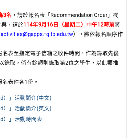
為3名
，請
於報名表「Recommendation Order」欄
參與，請於
114年9月16
日（星期二）中午12時前
將
tivities@gapps.fg.tp.edu.tw
），將依報名順序作
報名表至
指定電子信箱之收件時間，作為錄取先後
以錄取，倘有餘額則
錄取第2位之學生，以此類推
報名表件
各1份。
road）」活動簡介(中文)
road）」活動簡介(英文)
road）」活動時間表