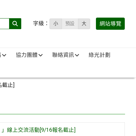
字級：
送出
網站導覽
小
預設
大
搜
尋
(必
務
協力團體
聯絡資訊
綠光計劃
填)：
名截止]
ad）」線上交流活動[9/16報名截止]