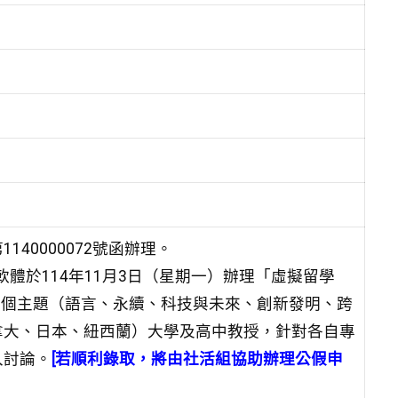
第
1140000072號函辦理。
軟體於114
年11月3日（星期一）辦理「虛擬留學
六個主題（語言、永
續、科技與未來、創新發明、跨
拿大、日本、紐西蘭）大學及
高中教授，針對各自專
入討論。
[若順利錄取，將由社活組協助辦理公假申