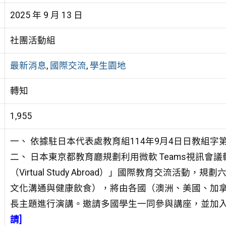
2025 年 9 月 13 日
社團活動組
最新消息
,
國際交流
,
學生園地
轉知
1,955
一、 依據駐日本代表處教育組114年9月4日日教組字
二、 日本東京都教育廳規劃利用微軟 Teams視訊會議
（Virtual Study
Abroad）」國際教育交流活動，規劃
文化溝通與健康飲食），
將由各國（澳洲、美國、加
長主題進行演講。邀請多國學生一
同參與講座，並加
請]