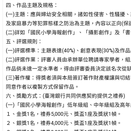
四、作品主題及規格：
(一)主題：應與婦幼安全相關，諸如性侵害、性騷擾
及家庭暴力等犯罪態樣之防治為主題，內容以正向(保
(二)詳如「國民小學海報創作」、「攝影創作」及「
五、評選規則：
(一)評選標準：主題表達(40%)、創意表現(30%)及作
(二)評選作業：評審人員由承辦單位聘請專家學者，
作品倘未達一定水準者，得由評審委員決定該名次從
(三)著作權：得獎者須與本局簽訂著作財產權讓與切
同意作者以複製方式保留作品。
六、獎勵方式：(臺灣銀行共同供應契約提供之禮券)
(一)「國民小學海報創作」低年級組、中年級組及高年
１、金獎1名，禮券5,000元、獎盃1座及獎狀1幀。
２、銀獎1名，禮券4,000元、獎盃1座及獎狀1幀。