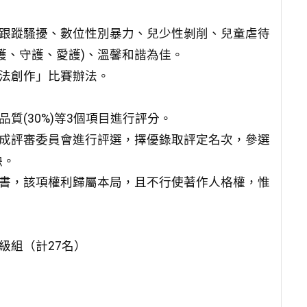
、跟蹤騷擾、數位性別暴力、兒少性剝削、兒童虐待
護、守護、愛護)、溫馨和諧為佳。
書法創作」比賽辦法。
品品質(30%)等3個項目進行評分。
組成評審委員會進行評選，擇優錄取評定名次，參選
缺。
結書，該項權利歸屬本局，且不行使著作人格權，惟
級組（計27名）