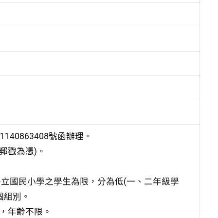
40863408號函辦理。
郵戳為憑)。
市各立國民小學之學生為限，分為低(一、二年級學
個組別。
民，年齡不限。