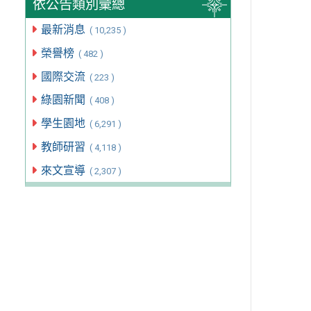
依公告類別彙總
最新消息
( 10,235 )
榮譽榜
( 482 )
國際交流
( 223 )
綠園新聞
( 408 )
學生園地
( 6,291 )
教師研習
( 4,118 )
來文宣導
( 2,307 )