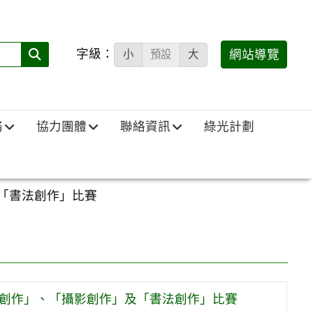
字級：
送出
網站導覽
小
預設
大
搜
尋
(必
務
協力團體
聯絡資訊
綠光計劃
填)：
「書法創作」比賽
報創作」、「攝影創作」及「書法創作」比賽