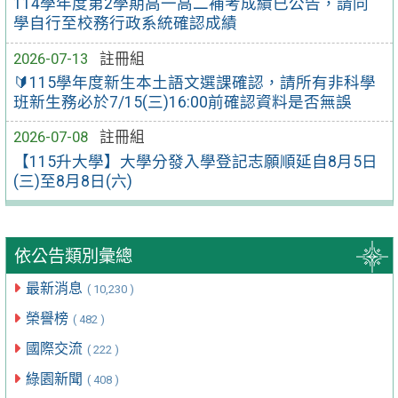
114學年度第2學期高一高二補考成績已公告，請同
學自行至校務行政系統確認成績
2026-07-13
註冊組
🔰115學年度新生本土語文選課確認，請所有非科學
班新生務必於7/15(三)16:00前確認資料是否無誤
2026-07-08
註冊組
【115升大學】大學分發入學登記志願順延自8月5日
(三)至8月8日(六)
依公告類別彙總
最新消息
( 10,230 )
榮譽榜
( 482 )
國際交流
( 222 )
綠園新聞
( 408 )