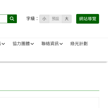
字級：
送出
網站導覽
小
預設
大
搜
尋
(必
務
協力團體
聯絡資訊
綠光計劃
填)：