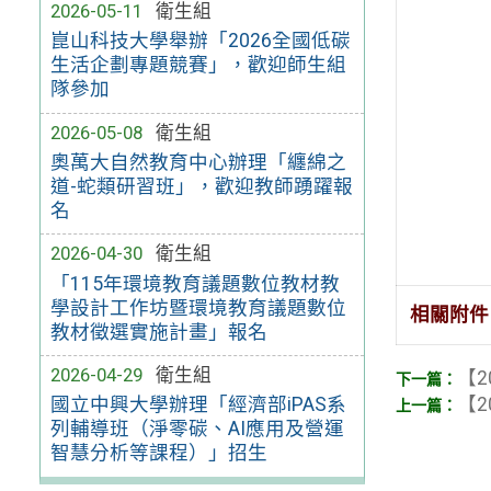
2026-05-11
衛生組
崑山科技大學舉辦「2026全國低碳
生活企劃專題競賽」，歡迎師生組
隊參加
2026-05-08
衛生組
奧萬大自然教育中心辦理「纏綿之
道-蛇類研習班」，歡迎教師踴躍報
名
2026-04-30
衛生組
「115年環境教育議題數位教材教
學設計工作坊暨環境教育議題數位
相關附件
教材徵選實施計畫」報名
2026-04-29
衛生組
【2
【2
國立中興大學辦理「經濟部iPAS系
列輔導班（淨零碳、AI應用及營運
智慧分析等課程）」招生