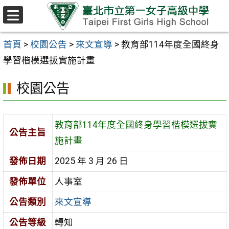
跳至主要內容區
選
單
首頁
>
校園公告
>
來文宣導
>
教育部114年度全國終身
學習楷模選拔實施計畫
校園公告
教育部114年度全國終身學習楷模選拔實
公告主旨
施計畫
發佈日期
2025 年 3 月 26 日
發佈單位
人事室
公告類別
來文宣導
公告等級
轉知