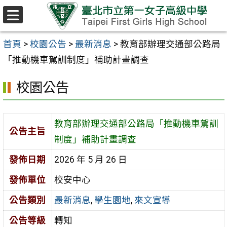
跳至主要內容區
選
單
首頁
>
校園公告
>
最新消息
>
教育部辦理交通部公路局
「推動機車駕訓制度」補助計畫調查
校園公告
教育部辦理交通部公路局「推動機車駕訓
公告主旨
制度」補助計畫調查
發佈日期
2026 年 5 月 26 日
發佈單位
校安中心
公告類別
最新消息
,
學生園地
,
來文宣導
公告等級
轉知