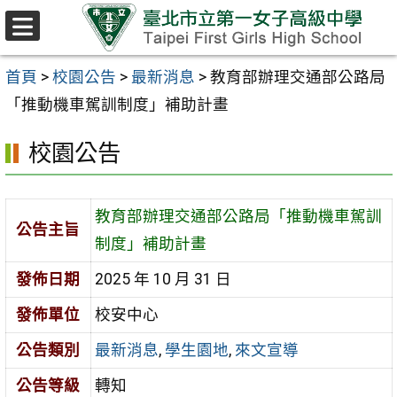
跳至主要內容區
選
單
首頁
>
校園公告
>
最新消息
>
教育部辦理交通部公路局
「推動機車駕訓制度」補助計畫
校園公告
教育部辦理交通部公路局「推動機車駕訓
公告主旨
制度」補助計畫
發佈日期
2025 年 10 月 31 日
發佈單位
校安中心
公告類別
最新消息
,
學生園地
,
來文宣導
公告等級
轉知