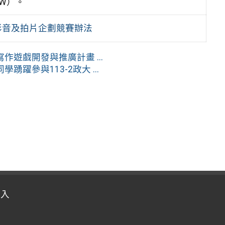
h_TW）。
影音及拍片企劃競賽辦法
遊戲開發與推廣計畫 ...
參與113-2政大 ...
登入