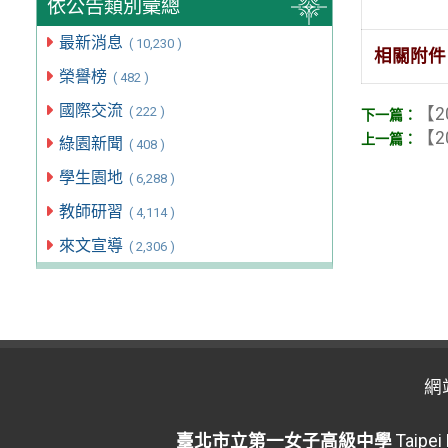
依公告類別彙總
最新消息
( 10,230 )
相關附件
榮譽榜
( 482 )
國際交流
【2
( 222 )
【2
綠園新聞
( 408 )
學生園地
( 6,288 )
教師研習
( 4,114 )
來文宣導
( 2,306 )
網
臺北市立第一女子高級中學
Taipei 