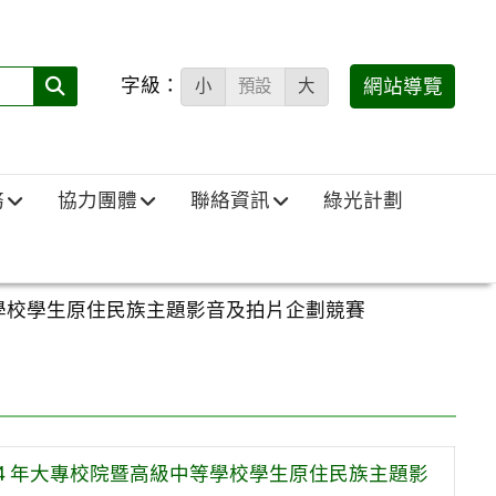
字級：
送出
網站導覽
小
預設
大
搜
尋
(必
務
協力團體
聯絡資訊
綠光計劃
填)：
中等學校學生原住民族主題影音及拍片企劃競賽
114 年大專校院暨高級中等學校學生原住民族主題影