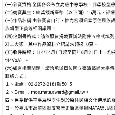
(一)參賽資格:全國各公私立高級中等學校、非學校
(二)競賽獎金：總獎額新臺幣（以下同）15萬元，評
(三)作品名稱:由參賽者自訂，惟內容須涵蓋原住民
族轉型正義等相關議題。
(四)企劃書格式：請依照旨揭競賽辦法附件五格式填列
料二大類，其中作品資料介紹請勿超過10頁。
(五)收件時程：114年4月1日起至同年8月31日止，均採線上報名（
t44VbA）。
(六)如有相關問題，請洽承辦單位國立臺灣藝術大學傳
聯络方式：
１、電話：02-2272-2181轉5015
２、E-mail：moe.mata.award@gmail.tw。
四、另為提供平臺展現學生對於原住民族文化傳承的關懷
日，於臺北市萬華區剝皮寮歷史街區舉辦MATA獎北區影展