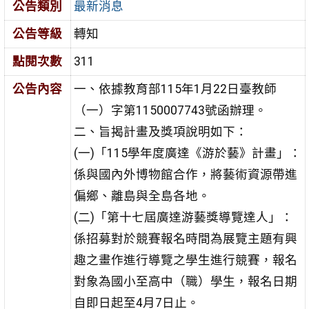
公告類別
最新消息
公告等級
轉知
點閱次數
311
公告內容
一、依據教育部115年1月22日臺教師
（一）字第1150007743號函辦理。
二、旨揭計畫及獎項說明如下：
(一)「115學年度廣達《游於藝》計畫」：
係與國內外博物館合作，將藝術資源帶進
偏鄉、離島與全島各地。
(二)「第十七屆廣達游藝獎導覽達人」：
係招募對於競賽報名時間為展覽主題有興
趣之畫作進行導覽之學生進行競賽，報名
對象為國小至高中（職）學生，報名日期
自即日起至4月7日止。