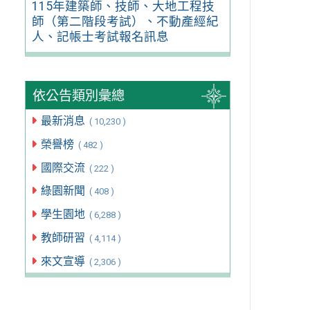
115年建築師、技師、大地工程技
師（第二階段考試）、不動產經紀
人、記帳士考試報名訊息
依公告類別彙總
最新消息
( 10,230 )
榮譽榜
( 482 )
國際交流
( 222 )
綠園新聞
( 408 )
學生園地
( 6,288 )
教師研習
( 4,114 )
來文宣導
( 2,306 )