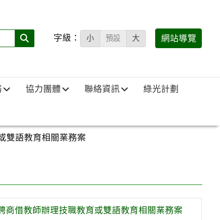
字級：
送出
網站導覽
小
預設
大
搜
尋
(必
務
協力團體
聯絡資訊
綠光計劃
填)：
育或雙語教育相關業務案
徵聘商借教師辦理技職教育或雙語教育相關業務案