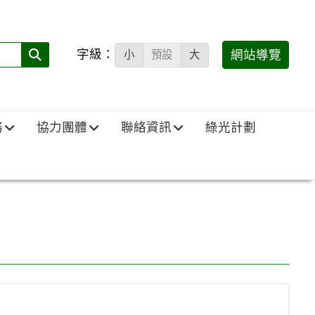
字級：
送出
網站導覽
小
預設
大
搜
尋
(必
務
協力團體
聯絡資訊
綠光計劃
填)：