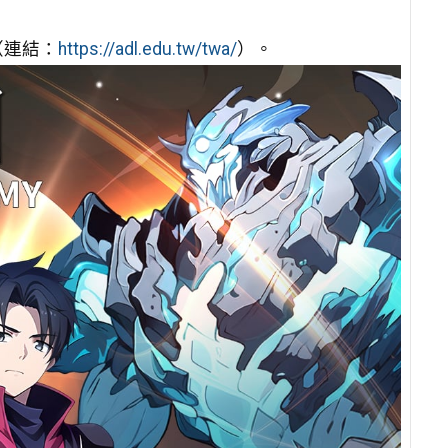
（連結：
https://adl.edu.tw/twa/
）。