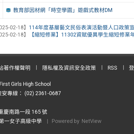
教育部因材網「時空學園」遊戲式教材DM
025-02-18】
114年度基層藝文民俗表演活動暨人口政策宣導
025-02-18】
【縮短修業】11302資賦優異學生縮短修業年限
站著作權聲明
隱私權及資訊安全政策
RSS
First Girls High School
專線： (02) 2361-0687
重慶南路一段 165 號
第一女子高級中學
| Powered by
NetView