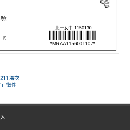
211場次
畫」徵件
登入