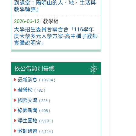
到課堂：陽明山的人、地、生活與
教學轉譯』
2026-06-12
教學組
大學招生委員會聯合會「116學年
度大學多元入學方案-高中種子教師
實體說明會」
依公告類別彙總
最新消息
( 10,234 )
榮譽榜
( 482 )
國際交流
( 223 )
綠園新聞
( 408 )
學生園地
( 6,291 )
教師研習
( 4,114 )