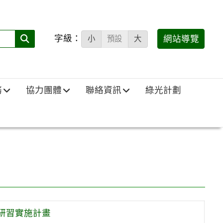
字級：
送出
網站導覽
小
預設
大
搜
尋
(必
務
協力團體
聯絡資訊
綠光計劃
填)：
研習實施計畫