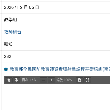
2026 年 2 月 05 日
教學組
教師研習
轉知
282
教育部全民國防教育師資實彈射擊課程基礎培訓(南
頁次
1
/
3
縮放
100%