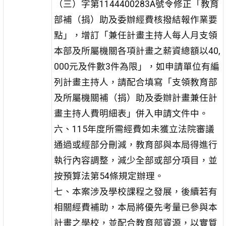
（三）字第1144400283A號令修正「教育
部補（捐）助及委辦經費核撥結報作業要
點」，增訂「兼任計畫主持人每人月支領
本部及所屬機關各項計畫之薪資總額以40,
000元及件數3件為限」，如申請單位有編
列計畫主持人，請配合填寫「支領教育部
及所屬機關補（捐）助及委辦計畫兼任計
畫主持人費明細表」併入申請文件中。
六、115年度所需經費如未獲立法院審議
通過或經部分刪減，教育部與本局得進行
執行內容調整，減少全部或部分項目，並
按預算法第54條規定辦理。
七、本案涉及學校課程之發展，後續若有
相關經費補助，本局將優先考量已參與本
計畫之學校，並配合教育部資源，以實質