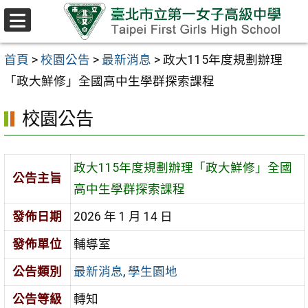
跳至主要內容區
選
單
首頁
>
校園公告
>
最新消息
>
政大115年度規劃辦理
「政大鮮修」全國高中生學群探索課程
校園公告
政大115年度規劃辦理「政大鮮修」全國
公告主旨
高中生學群探索課程
發佈日期
2026 年 1 月 14 日
發佈單位
輔導室
公告類別
最新消息
,
學生園地
公告等級
轉知