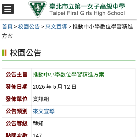
跳至主要內容區
選
單
首頁
>
校園公告
>
來文宣導
>
推動中小學數位學習精進
方案
校園公告
公告主旨
推動中小學數位學習精進方案
發佈日期
2026 年 5 月 12 日
發佈單位
資訊組
公告類別
來文宣導
公告等級
轉知
點閱次數
147