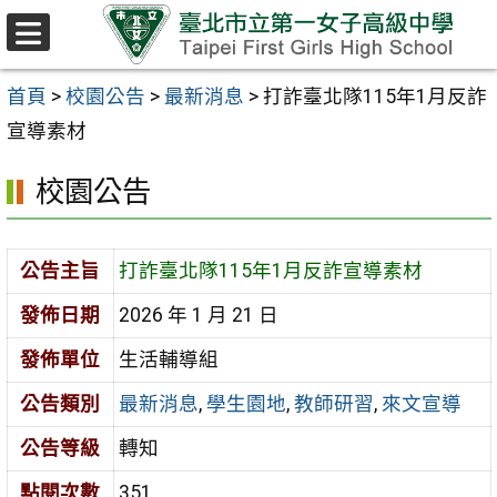
跳至主要內容區
選
單
首頁
>
校園公告
>
最新消息
>
打詐臺北隊115年1月反詐
宣導素材
校園公告
公告主旨
打詐臺北隊115年1月反詐宣導素材
發佈日期
2026 年 1 月 21 日
發佈單位
生活輔導組
公告類別
最新消息
,
學生園地
,
教師研習
,
來文宣導
公告等級
轉知
點閱次數
351