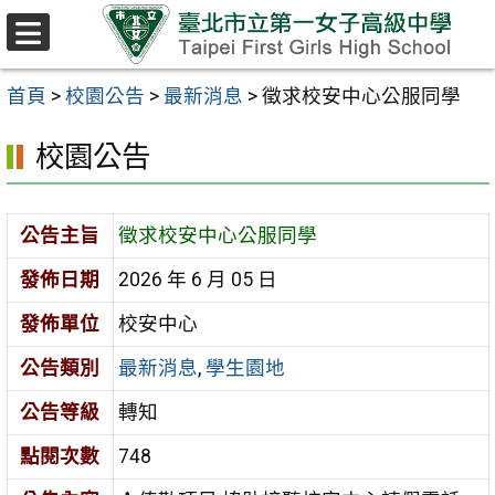
跳至主要內容區
選
單
首頁
>
校園公告
>
最新消息
>
徵求校安中心公服同學
校園公告
公告主旨
徵求校安中心公服同學
發佈日期
2026 年 6 月 05 日
發佈單位
校安中心
公告類別
最新消息
,
學生園地
公告等級
轉知
點閱次數
748