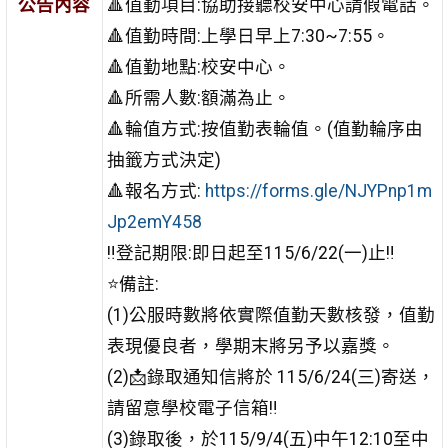
公告內容
🔺值勤項目:協助接聽校安中心請假電話。
🔺值勤時間:上學日早上7:30~7:55。
🔺值勤地點:校安中心。
🔺所需人數:額滿為止。
🔺輪值方式:按值勤表輪值。(值勤輪序由
抽籤方式決定)
🔺報名方式:
https://forms.gle/NJYPnp1m
Jp2emY458
‼️登記期限:即日起至115/6/22(一)止‼️
⭐備註:
(1)公服時數將依實際值勤天數核發，值勤
表現優良者，學期末將另予以嘉獎。
(2)📩錄取通知信將於 115/6/24(三)寄送，
請留意學校電子信箱‼️
(3)錄取後，於115/9/4(五)中午12:10至中