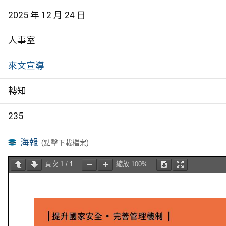
2025 年 12 月 24 日
人事室
來文宣導
轉知
235
海報
(點擊下載檔案)
頁次
1
/
1
縮放
100%