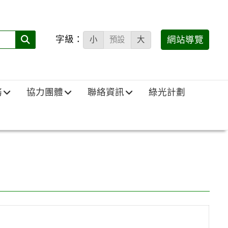
字級：
送出
網站導覽
小
預設
大
搜
尋
(必
務
協力團體
聯絡資訊
綠光計劃
填)：