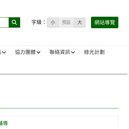
字級：
送出
網站導覽
小
預設
大
搜
尋
(必
務
協力團體
聯絡資訊
綠光計劃
填)：
輔導