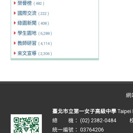
榮譽榜
( 482 )
國際交流
( 222 )
綠園新聞
( 408 )
學生園地
( 6,288 )
教師研習
( 4,114 )
來文宣導
( 2,306 )
網
臺北市立第一女子高級中學
Taipei 
總 機： (02) 2382-0484 校安
統一編號： 03764206