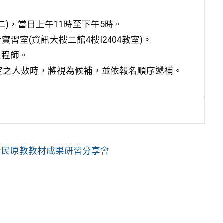
期二)，當日上午11時至下午5時。
室(資訊大樓二館4樓I2404教室)。
工程師。
定之人數時，將視為候補，並依報名順序遞補。
全民原教教材成果研習分享會