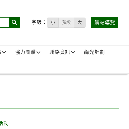
字級：
送出
網站導覽
小
預設
大
搜
尋
(必
務
協力團體
聯絡資訊
綠光計劃
填)：
活動