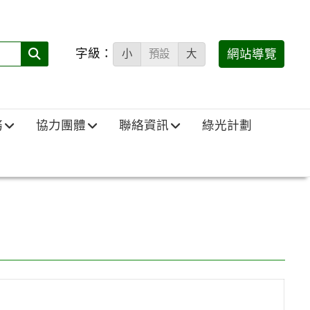
字級：
送出
網站導覽
小
預設
大
搜
尋
(必
務
協力團體
聯絡資訊
綠光計劃
填)：