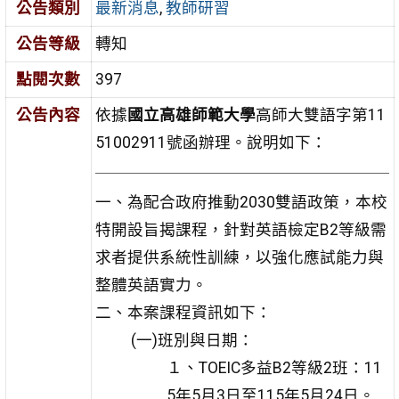
公告類別
最新消息
,
教師研習
公告等級
轉知
點閱次數
397
公告內容
依據
國立高雄師範大學
高師大雙語字第11
51002911號函辦理。說明如下：
一、為配合政府推動2030雙語政策，本校
特開設旨揭課程，針對英語檢定B2等級需
求者提供系統性訓練，以強化應試能力與
整體英語實力。
二、本案課程資訊如下：
(一)班別與日期：
１、TOEIC多益B2等級2班：11
5年5月3日至115年5月24日。