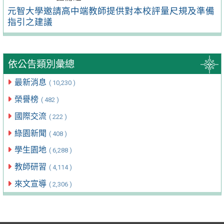
元智大學邀請高中端教師提供對本校評量尺規及準備
指引之建議
依公告類別彙總
最新消息
( 10,230 )
榮譽榜
( 482 )
國際交流
( 222 )
綠園新聞
( 408 )
學生園地
( 6,288 )
教師研習
( 4,114 )
來文宣導
( 2,306 )