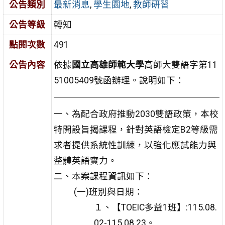
公告類別
最新消息
,
學生園地
,
教師研習
公告等級
轉知
點閱次數
491
公告內容
依據
國立高雄師範大學
高師大雙語字第11
51005409號函辦理。說明如下：
一、為配合政府推動2030雙語政策，本校
特開設旨揭課程，針對英語檢定B2等級需
求者提供系統性訓練，以強化應試能力與
整體英語實力。
二、本案課程資訊如下：
(一)班別與日期：
１、【TOEIC多益1班】:115.08.
02-115.08.23。