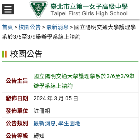
跳至主要內容區
選
單
首頁
>
校園公告
>
最新消息
>
國立陽明交通大學護理學
系於3/6至3/9舉辦學系線上諮詢
校園公告
國立陽明交通大學護理學系於3/6至3/9舉
公告主旨
辦學系線上諮詢
發佈日期
2024 年 3 月 05 日
發佈單位
註冊組
公告類別
最新消息
,
學生園地
公告等級
轉知