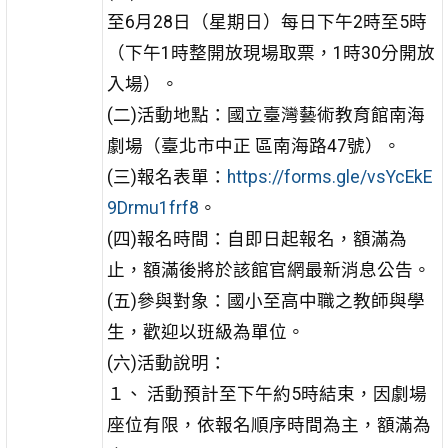
至6月28日（星期
日）每日下午2時至5時
（下午1時整開放現場取票，1時
30分開放
入場）。
(二)活動地點：國立臺灣藝術教育館南海
劇場（臺北市中正
區南海路47號）。
(三)報名表單：
https://forms.gle/vsYcEkE
9Drmu1frf8
。
(四)報名時間：自即日起報名，額滿為
止，額滿後將於該館
官網最新消息公告。
(五)參與對象：國小至高中職之教師與學
生，歡迎以班級為
單位。
(六)活動說明：
１、 活動預計至下午約5時結束，因劇場
座位有限，依報名
順序時間為主，額滿為