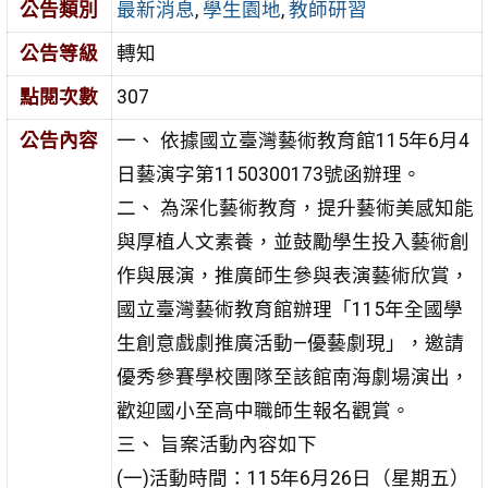
公告類別
最新消息
,
學生園地
,
教師研習
公告等級
轉知
點閱次數
307
公告內容
一、 依據國立臺灣藝術教育館115年6月4
日藝演字第1150300173
號函辦理。
二、 為深化藝術教育，提升藝術美感知能
與厚植人文素養，並
鼓勵學生投入藝術創
作與展演，推廣師生參與表演藝術欣
賞，
國立臺灣藝術教育館辦理「115年全國學
生創意戲劇推
廣活動—優藝劇現」，邀請
優秀參賽學校團隊至該館南海
劇場演出，
歡迎國小至高中職師生報名觀賞。
三、 旨案活動內容如下
(一)活動時間：115年6月26日（星期五）