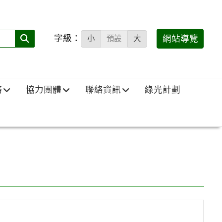
字級：
送出
網站導覽
小
預設
大
搜
尋
(必
務
協力團體
聯絡資訊
綠光計劃
填)：