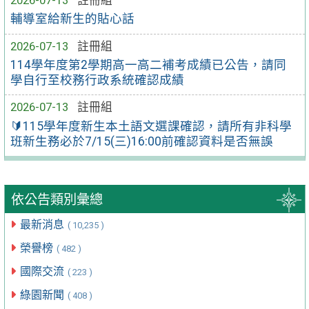
輔導室給新生的貼心話
2026-07-13
註冊組
114學年度第2學期高一高二補考成績已公告，請同
學自行至校務行政系統確認成績
2026-07-13
註冊組
🔰115學年度新生本土語文選課確認，請所有非科學
班新生務必於7/15(三)16:00前確認資料是否無誤
依公告類別彙總
最新消息
( 10,235 )
榮譽榜
( 482 )
國際交流
( 223 )
綠園新聞
( 408 )