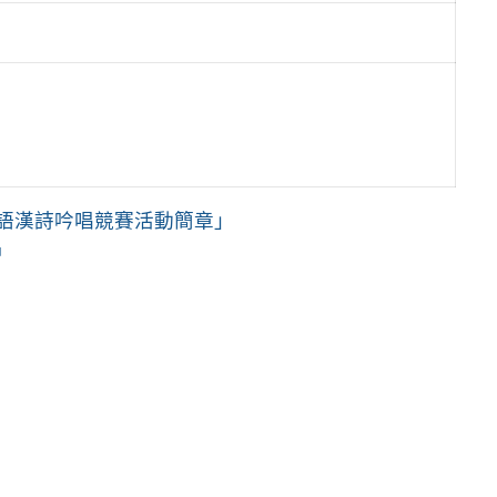
客語漢詩吟唱競賽活動簡章」
名