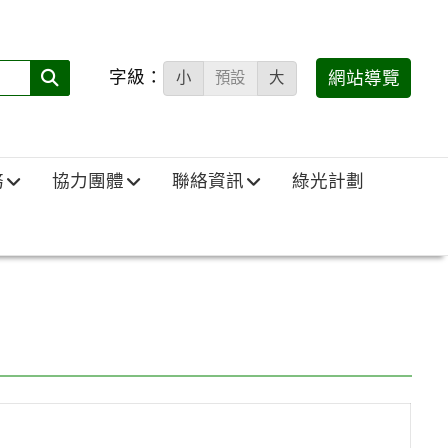
字級：
送出
網站導覽
小
預設
大
搜
尋
(必
務
協力團體
聯絡資訊
綠光計劃
填)：