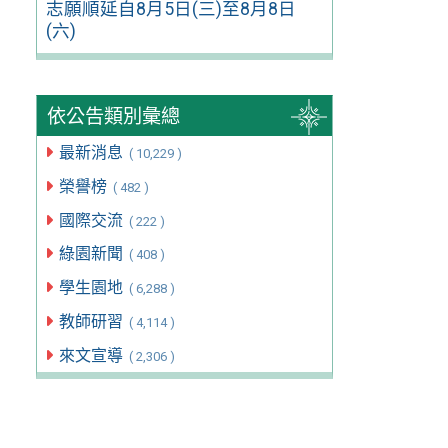
志願順延自8月5日(三)至8月8日
(六)
依公告類別彙總
最新消息
( 10,229 )
榮譽榜
( 482 )
國際交流
( 222 )
綠園新聞
( 408 )
學生園地
( 6,288 )
教師研習
( 4,114 )
來文宣導
( 2,306 )