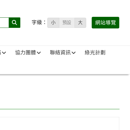
字級：
送出
網站導覽
小
預設
大
搜
尋
(必
務
協力團體
聯絡資訊
綠光計劃
填)：