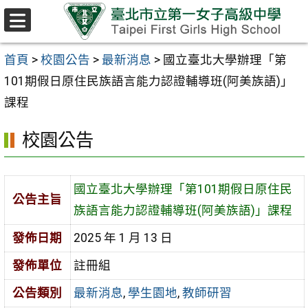
跳至主要內容區
選
單
首頁
>
校園公告
>
最新消息
>
國立臺北大學辦理「第
101期假日原住民族語言能力認證輔導班(阿美族語)」
課程
校園公告
國立臺北大學辦理「第101期假日原住民
公告主旨
族語言能力認證輔導班(阿美族語)」課程
發佈日期
2025 年 1 月 13 日
發佈單位
註冊組
公告類別
最新消息
,
學生園地
,
教師研習