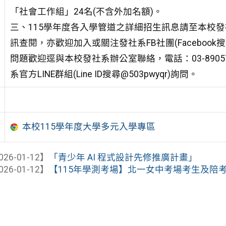
「社會工作組」24名(不含外加名額)。
三、115學年度各入學管道之詳細招生訊息請至本校發
訊查閱，亦歡迎加入或關注發社系FB社團(Facebo
問題歡迎逕與本校發社系辦公室聯絡，電話：03-8905788，E-
系官方LINE群組(Line ID搜尋@503pwyqr)詢問。
本校115學年度大學多元入學專區
026-01-12】
「青少年 AI 程式設計先修推廣計畫」
026-01-12】
【115年學測考場】北一女中考場考生及陪