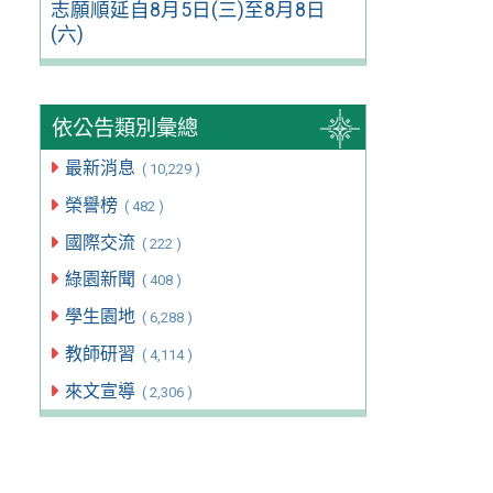
志願順延自8月5日(三)至8月8日
(六)
依公告類別彙總
最新消息
( 10,229 )
榮譽榜
( 482 )
國際交流
( 222 )
綠園新聞
( 408 )
學生園地
( 6,288 )
教師研習
( 4,114 )
來文宣導
( 2,306 )