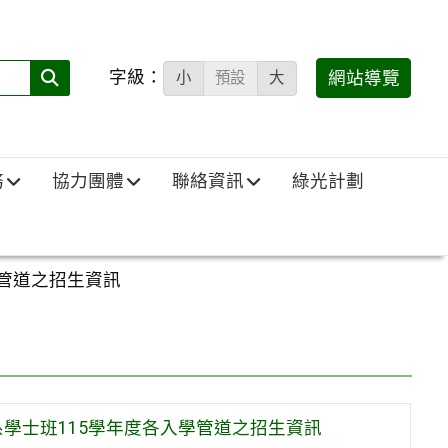
字級：
送出
網站導覽
小
預設
大
搜
尋
(必
務
協力團體
聯絡資訊
綠光計劃
填)：
管道之招生資訊
學士班115學年度各入學管道之招生資訊