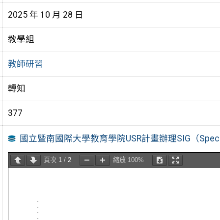
2025 年 10 月 28 日
教學組
教師研習
轉知
377
國立暨南國際大學教育學院USR計畫辦理SIG（Special I
頁次
1
/
2
縮放
100%