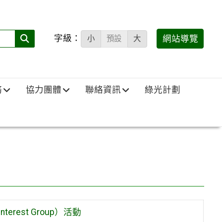
字級：
送出
網站導覽
小
預設
大
搜
尋
(必
務
協力團體
聯絡資訊
綠光計劃
填)：
erest Group）活動