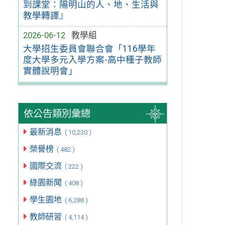
到課堂：陽明山的人、地、生活與
教學轉譯』
2026-06-12
教學組
大學招生委員會聯合會「116學年
度大學多元入學方案-高中種子教師
實體說明會」
依公告類別彙總
最新消息
( 10,230 )
榮譽榜
( 482 )
國際交流
( 222 )
綠園新聞
( 408 )
學生園地
( 6,288 )
教師研習
( 4,114 )