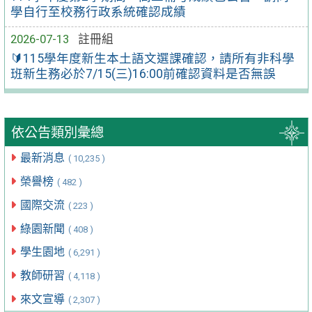
學自行至校務行政系統確認成績
2026-07-13
註冊組
🔰115學年度新生本土語文選課確認，請所有非科學
班新生務必於7/15(三)16:00前確認資料是否無誤
依公告類別彙總
最新消息
( 10,235 )
榮譽榜
( 482 )
國際交流
( 223 )
綠園新聞
( 408 )
學生園地
( 6,291 )
教師研習
( 4,118 )
來文宣導
( 2,307 )