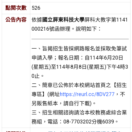
點閱次數
526
公告內容
依據
國立屏東科技大學
屏科大教字第1141
000216號函辦理。說明如下：
一、旨揭招生皆採網路報名並採取免筆試
申請入學；報名日期：自114年6月20日
(星期五)至114年8月8日(星期五)下午4時3
0止。
二、簡章已公佈於本校網站首頁之【招生
專區】(網址
https://reurl.cc/8DV277
，不
另販售紙本，請自行下載)。
三、招生相關諮詢請洽本校教務處綜合業
務組，電話：08-7703202分機6039。