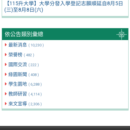
【115升大學】大學分發入學登記志願順延自8月5日
(三)至8月8日(六)
依公告類別彙總
最新消息
( 10,230 )
榮譽榜
( 482 )
國際交流
( 222 )
綠園新聞
( 408 )
學生園地
( 6,288 )
教師研習
( 4,114 )
來文宣導
( 2,306 )