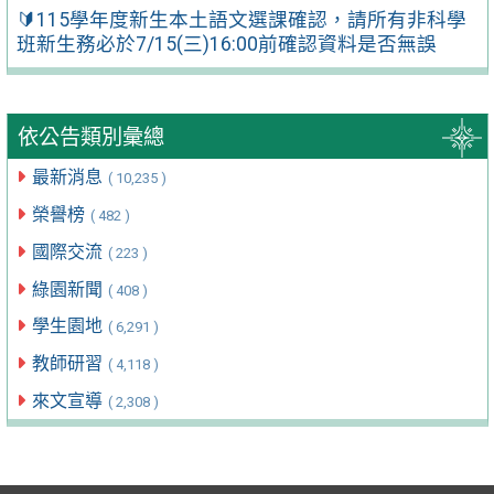
🔰115學年度新生本土語文選課確認，請所有非科學
班新生務必於7/15(三)16:00前確認資料是否無誤
依公告類別彙總
最新消息
( 10,235 )
榮譽榜
( 482 )
國際交流
( 223 )
綠園新聞
( 408 )
學生園地
( 6,291 )
教師研習
( 4,118 )
來文宣導
( 2,308 )