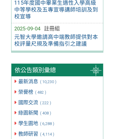
115年度國中畢業生適性入學高級
中等學校及五專宣導講師培訓及到
校宣導
2025-09-04
註冊組
元智大學邀請高中端教師提供對本
校評量尺規及準備指引之建議
依公告類別彙總
最新消息
( 10,230 )
榮譽榜
( 482 )
國際交流
( 222 )
綠園新聞
( 408 )
學生園地
( 6,288 )
教師研習
( 4,114 )