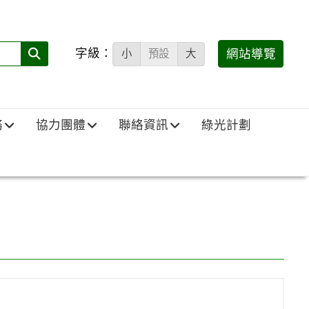
字級：
送出
網站導覽
小
預設
大
搜
尋
(必
務
協力團體
聯絡資訊
綠光計劃
填)：