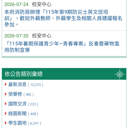
2026-07-24
校安中心
本府消防局辦理「115年第9期防災士英文班培
訓」，歡迎外籍教師、外籍學生及相關人員踴躍報名
參加。
2026-07-20
校安中心
「115年暑期保護青少年—青春專案」反毒暨藥物濫
用防制宣導
依公告類別彙總
最新消息
( 10,235 )
榮譽榜
( 482 )
國際交流
( 223 )
綠園新聞
( 408 )
學生園地
( 6,291 )